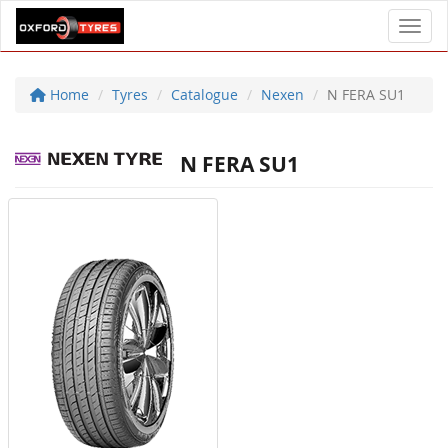
Toggl
Home
Tyres
Catalogue
Nexen
N FERA SU1
N FERA SU1