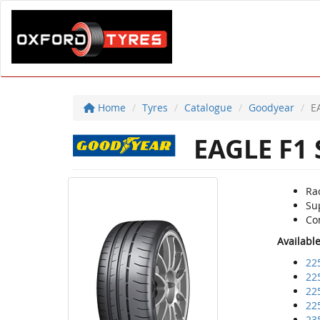
Home
Tyres
Catalogue
Goodyear
E
EAGLE F1
Ra
Su
Co
Availabl
22
22
22
22
23