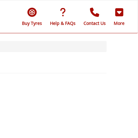
Buy Tyres
Help & FAQs
Contact Us
More